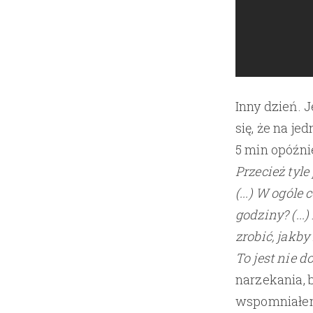
Inny dzień. 
się, że na je
5 min opóźni
Przecież tyle
(...) W ogóle
godziny? (...
zrobić, jakby
To jest nie d
narzekania, 
wspomniałem,