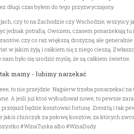
zez długi czas byłem do tego przyzwyczajony.
jach, czy to na Zachodzie czy Wschodzie, wszyscy j
yć jednak potrafią. Owszem, czasem ponarzekają tu 
igrantów, czy co raz większą drożyznę, ale generalnie
at w jakim żyją i całkiem się z niego cieszą. Zwłaszc
 nam było się urodzić myślę, że są całkiem świetne.
tak mamy - lubimy narzekać
ee, to nie przejdzie. Najpierw trzeba ponarzekać na t
e. A jeśli już ktoś wybudował nowe, to pewnie zara
o przejazd będzie kosztować fortunę. Zresztą i tak p
 jakiś chińczyk za połowę kosztów, za których zwro
 Wszystko #WinaTuska albo #WinaDudy.