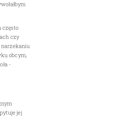
Wywołałbym
 często
łach czy
 narzekaniu.
zyku obcym,
ła -
cznym
ytuje jej