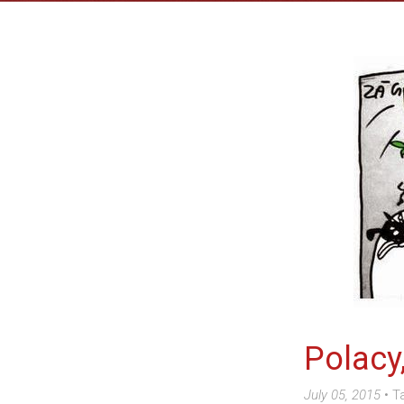
Polacy
July 05, 2015
•
T