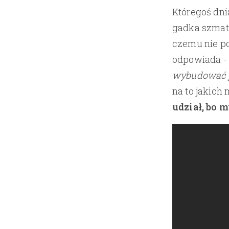
Któregoś dn
gadka szmatk
czemu nie po
odpowiada -
wybudować p
na to jakich
udział, bo 