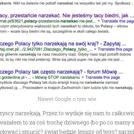
Nawet Google o tym wie
yscy narzekają. Przez to wydaje się nam to całkowi
ażałem to za coś trochę dziwnego (bo po co mamy s
łować i smucić? świat będzie lepszy od tego? narze