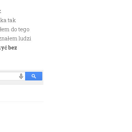
z
eka tak
ałem do tego
znałem ludzi
żyć bez