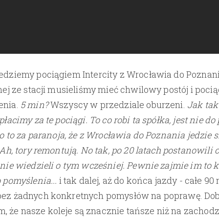
Jedziemy pociągiem Intercity z Wrocławia do Poznan
dnej ze stacji musieliśmy mieć chwilowy postój i poci
enia.
5 min?
Wszyscy w przedziale oburzeni.
Jak ta
 płacimy za te pociągi. To co robi ta spółka, jest nie d
 co to za paranoja, że z Wrocławia do Poznania jedzie s
) Ah, tory remontują. No tak, po 20 latach postanowili 
 nie wiedzieli o tym wcześniej. Pewnie zajmie im to ko
o pomyślenia...
i tak dalej, aż do końca jazdy - całe 90
bez żadnych konkretnych pomysłów na poprawę. Dobr
 że nasze koleje są znacznie tańsze niż na zachodz