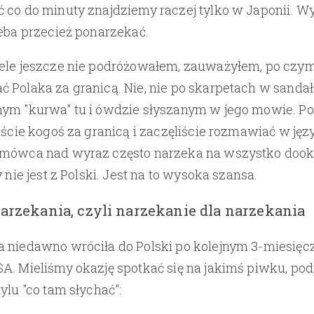
 co do minuty znajdziemy raczej tylko w Japonii. 
zeba przecież ponarzekać.
ele jeszcze nie podróżowałem, zauważyłem, po czym
 Polaka za granicą. Nie, nie po skarpetach w sanda
ym "kurwa" tu i ówdzie słyszanym w jego mowie. Po
liście kogoś za granicą i zaczęliście rozmawiać w ję
zmówca nad wyraz często narzeka na wszystko dooko
y nie jest z Polski. Jest na to wysoka szansa.
arzekania, czyli narzekanie dla narzekania
 niedawno wróciła do Polski po kolejnym 3-miesię
A. Mieliśmy okazję spotkać się na jakimś piwku, podp
ylu "co tam słychać":