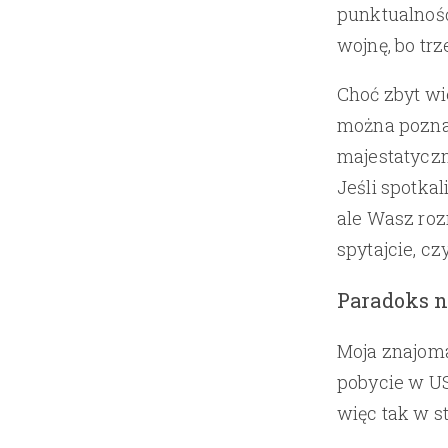
punktualność
wojnę, bo tr
Choć zbyt wi
można poznać
majestatyczn
Jeśli spotka
ale Wasz ro
spytajcie, cz
Paradoks n
Moja znajoma
pobycie w US
więc tak w st