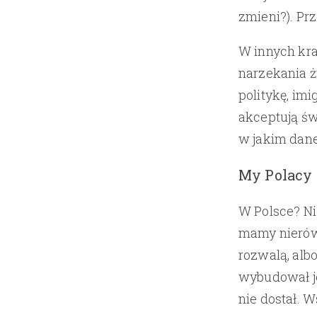
zmieni?). Pr
W innych kra
narzekania ż
politykę, im
akceptują świ
w jakim dane
My Polacy 
W Polsce? Nie
mamy nierówn
rozwalą, alb
wybudował je
nie dostał.