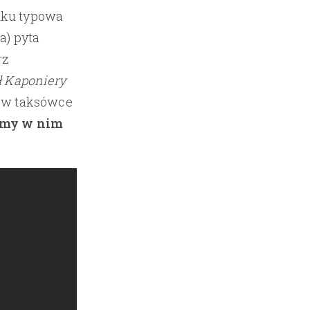
dku typowa
a) pyta
rz
 Kaponiery
e w taksówce
emy w nim