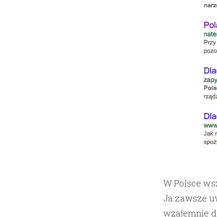
W Polsce wsz
Ja zawsze uw
wzajemnie do