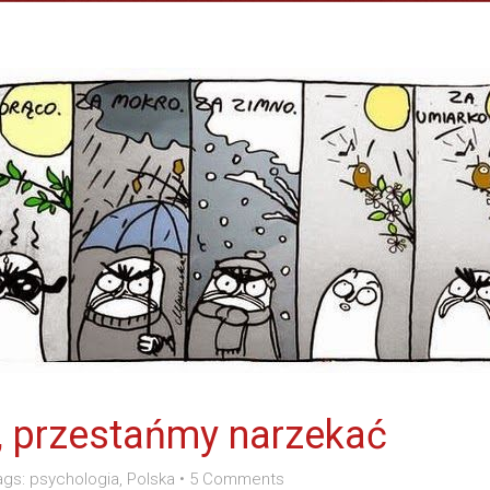
BLOG
O MNIE I O BLOGU
JTOM.ME
, przestańmy narzekać
ags:
psychologia
,
Polska
•
5 Comments