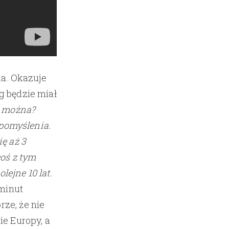
ia. Okazuje
ąg będzie miał
k można?
o pomyślenia.
ię aż 3
coś z tym
lejne 10 lat.
 minut
ze, że nie
ie Europy, a