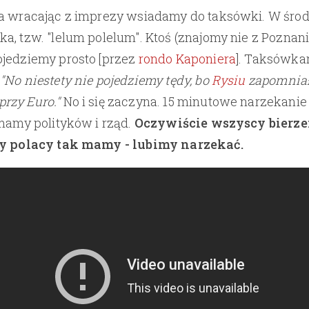
ia wracając z imprezy wsiadamy do taksówki. W śro
a, tzw. "lelum polelum". Ktoś (znajomy nie z Poznani
jedziemy prosto [przez
rondo Kaponiera
]. Taksówka
"No niestety nie pojedziemy tędy, bo
Rysiu
zapomniał
rzy Euro."
No i się zaczyna. 15 minutowe narzekani
 mamy polityków i rząd.
Oczywiście wszyscy bierz
my polacy tak mamy - lubimy narzekać.