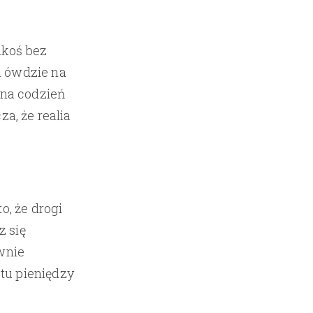
akoś bez
i ówdzie na
 na codzień
za, że realia
o, że drogi
z się
ewnie
tu pieniędzy