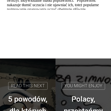
5 powodów,
Polacy,
dla których
przestańmy