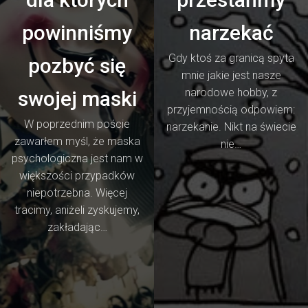
powinniśmy
narzekać
Gdy ktoś za granicą spyta
pozbyć się
mnie jakie jest nasze
narodowe hobby, z
swojej maski
przyjemnością odpowiem:
W poprzednim poście
narzekanie. Nikt na świecie
zawarłem myśl, że maska
nie…
psychologiczna jest nam w
większości przypadków
niepotrzebna. Więcej
tracimy, aniżeli zyskujemy,
zakładając…