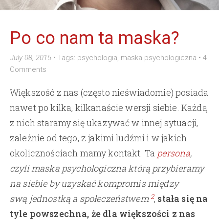
Po co nam ta maska?
July 08, 2015
•
Tags:
psychologia
,
maska psychologiczna
•
4
Comments
Większość z nas (często nieświadomie) posiada
nawet po kilka, kilkanaście wersji siebie. Każdą
z nich staramy się ukazywać w innej sytuacji,
zależnie od tego, z jakimi ludźmi i w jakich
okolicznościach mamy kontakt. Ta
persona
,
czyli maska psychologiczna którą przybieramy
na siebie by uzyskać kompromis między
2
swą jednostką a społeczeństwem
,
stała się na
tyle powszechna, że dla większości z nas