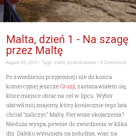
Malta, dzień 1 - Na szagę
przez Maltę
August 03, 2015
•
Tags:
malta
,
podróżowanie
•
0 Comments
Po zwiedzeniu przyjemnej i nie do końca
komercyjnej jeszcze
Gruzji
, zastanawiałem się,
które miejsce obrać na cel w lipcu. Wybór
ułatwił mój znajomy, który koniecznie tego lata
chciał "zaliczyć" Maltę. Pierwsze skojarzenia?
Nieduża wyspa, pewnie do zwiedzenia w kilka
dni. Daleko wysunięta na południe, więc na