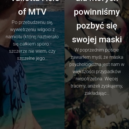
of MTV
powinniśmy
Po przebudzeniu się,
pozbyć się
wywietrzeniu wilgoci z
namiotu (której nazbierało
swojej maski
się całkiem sporo -
W poprzednim poście
szczerze nie wiem, czy
zawarłem myśl, że maska
szczelne jego…
psychologiczna jest nam w
większości przypadków
niepotrzebna. Więcej
tracimy, aniżeli zyskujemy,
zakładając…