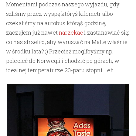
Momentami podczas naszego wyjazdu, gdy
szliśmy przez wyspę któryś kilometr albo
czekaliśmy na autobus którąś godzinę,
zacząłem już nawet
narzekać
i zastanawiać się:
co nas strzeliło, aby wyruszać na Maltę właśnie
w środku lata? ;) Przecież moglibyśmy np.
polecieć do Norwegii i chodzić po górach, w
idealnej temperaturze 20-paru stopni... eh.