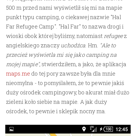
500 m przed nami wyświetlił się mi na mapie
punkt typu camping, o ciekawej nazwie "Hal
Far Refugee Camp". "Hal Far" to nazwa drogi i
wioski obok której byliśmy, natomiast
refugee
z
angielskiego znaczy
uchodźca
. Hm.
"Ale to
przecież wyświetla mi się jako camping na
mojej mapie"
, stwierdziłem, a jako, że aplikacja
maps.me
do tej pory zawsze była dla mnie
nieomylna - to pomyślałem, że to pewnie jakiś
duży ośrodek campingowy, bo akurat miał dużo
zieleni koło siebie na mapie. A jak duży
ośrodek, to pewnie i sklepik nocny ma.