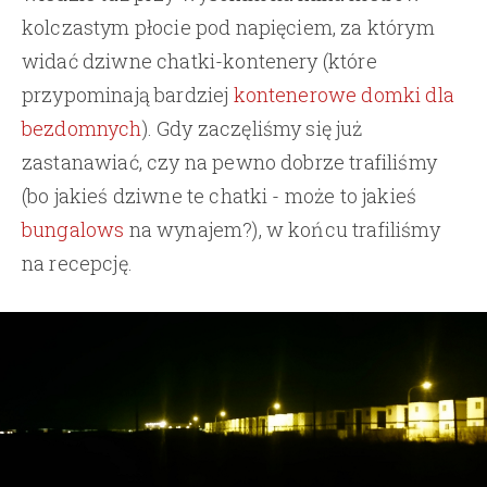
kolczastym płocie pod napięciem, za którym
widać dziwne chatki-kontenery (które
przypominają bardziej
kontenerowe domki dla
bezdomnych
). Gdy zaczęliśmy się już
zastanawiać, czy na pewno dobrze trafiliśmy
(bo jakieś dziwne te chatki - może to jakieś
bungalows
na wynajem?), w końcu trafiliśmy
na recepcję.