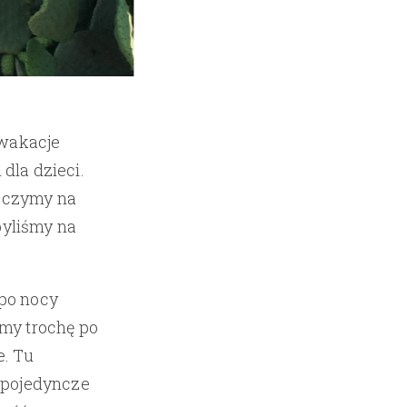
 wakacje
dla dzieci.
oczymy na
byliśmy na
po nocy
my trochę po
e. Tu
 pojedyncze