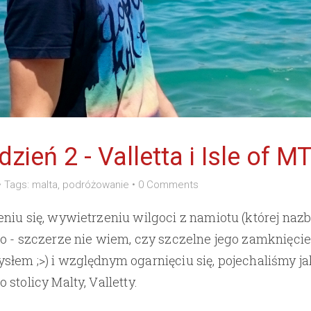
dzień 2 - Valletta i Isle of M
•
Tags:
malta
,
podróżowanie
•
0 Comments
niu się, wywietrzeniu wilgoci z namiotu (której nazbi
o - szczerze nie wiem, czy szczelne jego zamknięcie
łem ;>) i względnym ogarnięciu się, pojechaliśmy ja
stolicy Malty, Valletty.