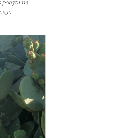
o pobytu na
amego