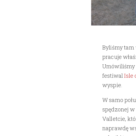
Byliśmy tam 
pracuje właś
Umówiliśmy 
festiwal
Isle
wyspie.
W samo połud
spędzonej w 
Valletcie, k
naprawdę wsz