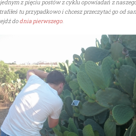
t jednym z pięciu postów z cyklu opowiadań z naszeg
 trafiłeś tu przypadkowo i chcesz przeczytać go od s
zejdź do
dnia pierwszego
.