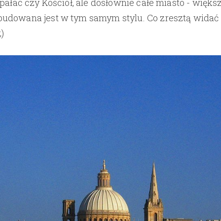
 pałac czy Kościół, ale dosłownie całe miasto - więks
udowana jest w tym samym stylu. Co zresztą widać
;)