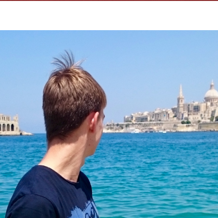
BLOG
O MNIE I O BLOGU
JTOM.ME