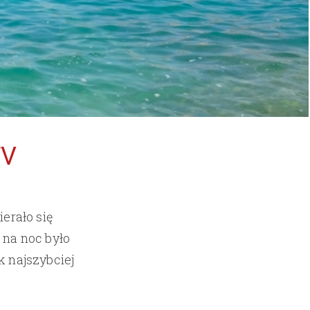
TV
erało się
 na noc było
k najszybciej