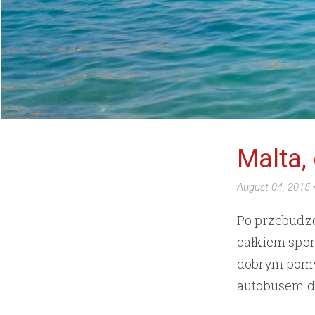
Malta, 
August 04, 2015
Po przebudze
całkiem spor
dobrym pomys
autobusem do 