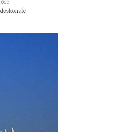
zość
 doskonale