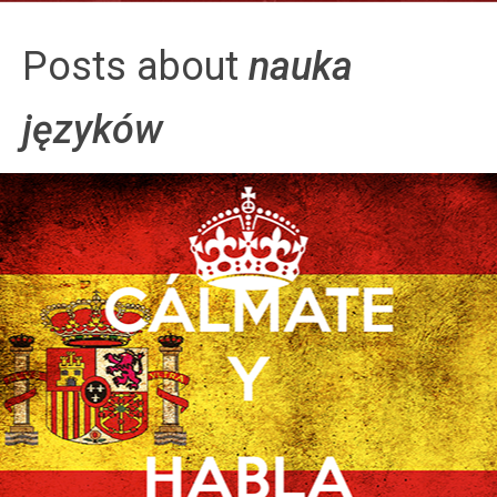
BLOG
Posts about
nauka
O MNIE I O BLOGU
języków
JTOM.ME