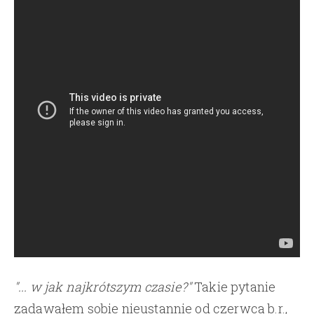
"... w jak najkrótszym czasie?"
Takie pytanie
zadawałem sobie nieustannie od czerwca b.r.,